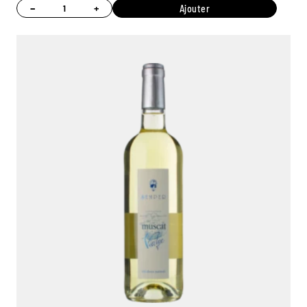
−
+
Ajouter
Ambroise, Votre sommelier
Disponible pour vous conseiller