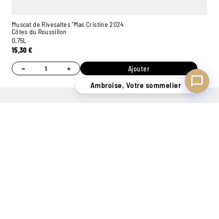
Muscat de Rivesaltes "Mas Cristine 2024
Côtes du Roussillon
0,75L
15,30
€
−
+
Ajouter
Ambroise, Votre sommelier
UN STOCK DE
CONSEILS
7 MAGASINS
PLUS
PERSONNALISÉS
EXPÉRIMENTÉS
DE 400.000
GRÂCE À NOS
POUR VOUS
BOUTEILLES
SOMMELIERS
ACCUEILLIR