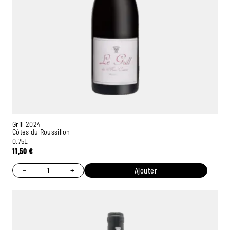
Grill 2024
Côtes du Roussillon
0,75L
11,50
€
−
+
Ajouter