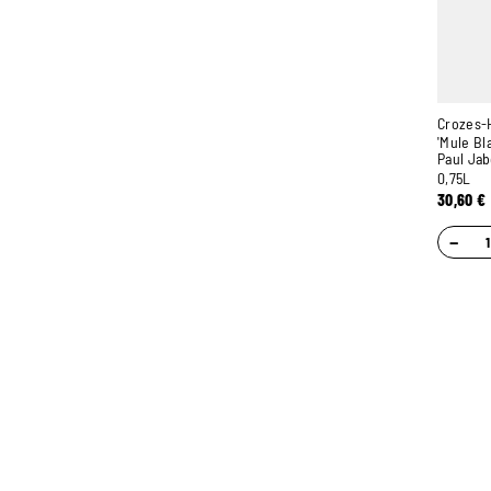
Crozes-
'Mule Bl
Paul Jab
0,75L
30,60
€
−
UN STOCK DE PLUS
CONSEILS