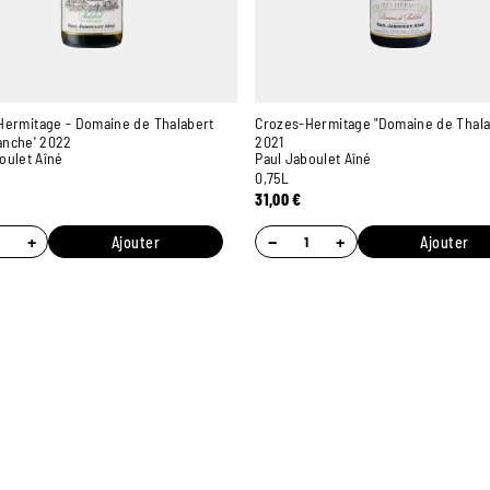
Hermitage - Domaine de Thalabert
Crozes-Hermitage "Domaine de Thala
anche' 2022
2021
oulet Aîné
Paul Jaboulet Aîné
0,75L
31,00
€
+
−
+
Ajouter
Ajouter
7 MAGASINS
PAIEMENT ONLINE
UN