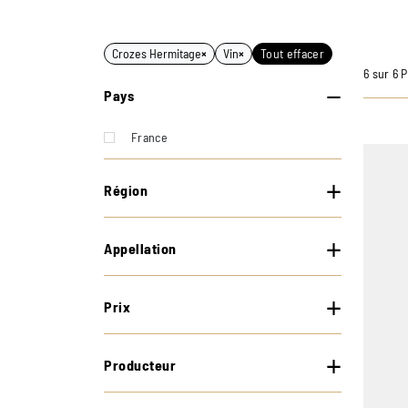
Crozes Hermitage
×
Vin
×
Tout effacer
6 sur 6 
Pays
France
Région
Appellation
Prix
Producteur