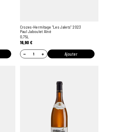
Crozes-Hermitage "Les Jalets" 2023
Paul Jaboulet Aîné
0,75L
16,90
€
−
+
Ajouter
Ambroise, Votre sommelier
Disponible pour vous conseiller