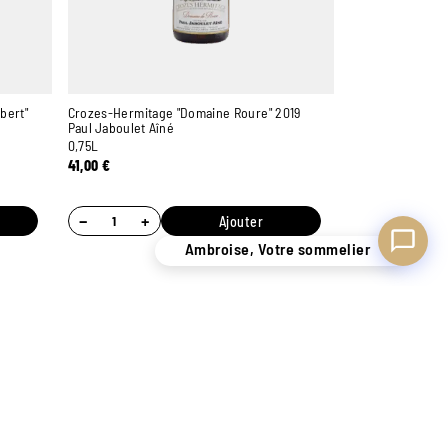
bert"
Crozes-Hermitage "Domaine Roure" 2019
Paul Jaboulet Aîné
0,75L
41,00
€
−
+
Ajouter
Ambroise, Votre sommelier
 SAVOIR-FAIRE DE + DE
LIVRAISON SÉCURISÉE