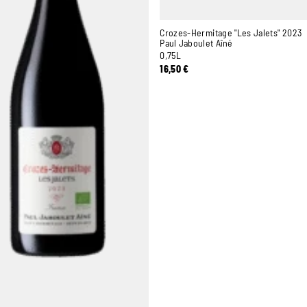
Crozes-Hermitage "Les Jalets" 2023
Paul Jaboulet Aîné
0,75L
16,50
€