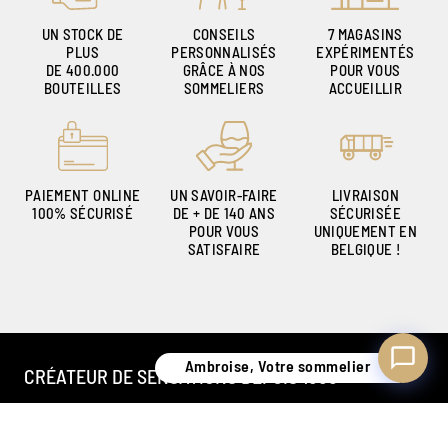
UN STOCK DE
CONSEILS
7 MAGASINS
PLUS
PERSONNALISÉS
EXPÉRIMENTÉS
DE 400.000
GRÂCE À NOS
POUR VOUS
Ambroise, Votre sommelier
BOUTEILLES
SOMMELIERS
ACCUEILLIR
Disponible pour vous conseiller
PAIEMENT ONLINE
UN SAVOIR-FAIRE
LIVRAISON
100% SÉCURISÉ
DE + DE 140 ANS
SÉCURISÉE
POUR VOUS
UNIQUEMENT EN
SATISFAIRE
BELGIQUE !
Ambroise, Votre sommelier
CRÉATEUR DE SENSATIONS DEPUIS 1886