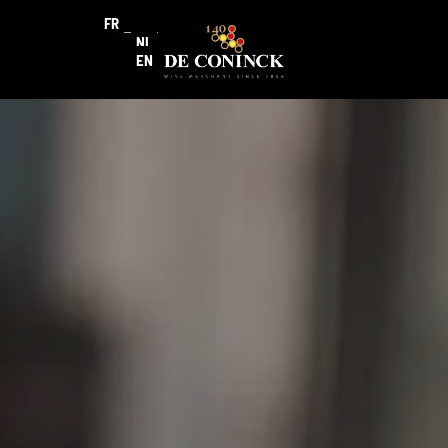
FR
NL
EN