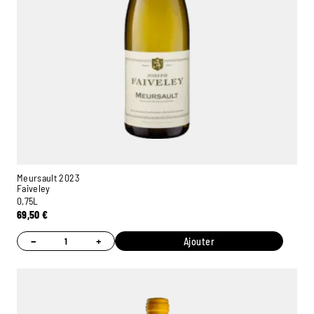
Meursault 2023
Faiveley
0,75L
69,50
€
−
+
Ajouter