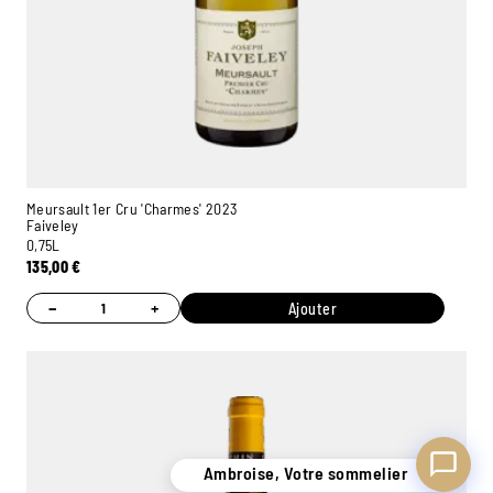
Ambroise, Votre sommelier
Disponible pour vous conseiller
Meursault 1er Cru 'Charmes' 2023
Faiveley
0,75L
135,00
€
−
+
Ajouter
Ambroise, Votre sommelier