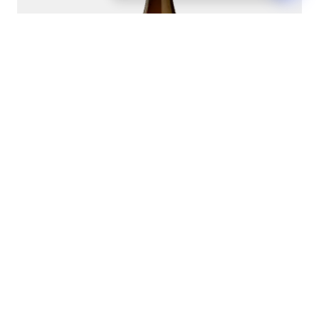
Meursault 1er Cru 'Perrières' 2020
Joseph Drouhin
0,75L
208,00
€
−
+
Ajouter