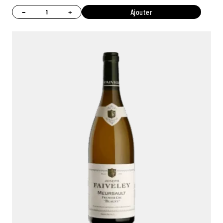
−
+
Ajouter