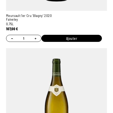
Meursault 1er Cru 'Blagny' 2020
Faiveley
0,75L
107,00
€
−
+
Ajouter