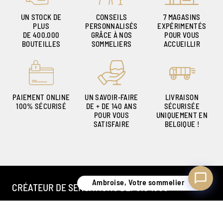
UN STOCK DE
CONSEILS
7 MAGASINS
PLUS
PERSONNALISÉS
EXPÉRIMENTÉS
DE 400.000
GRÂCE À NOS
POUR VOUS
Ambroise, Votre sommelier
BOUTEILLES
SOMMELIERS
ACCUEILLIR
Disponible pour vous conseiller
PAIEMENT ONLINE
UN SAVOIR-FAIRE
LIVRAISON
100% SÉCURISÉ
DE + DE 140 ANS
SÉCURISÉE
POUR VOUS
UNIQUEMENT EN
SATISFAIRE
BELGIQUE !
Ambroise, Votre sommelier
CRÉATEUR DE SENSATIONS DEPUIS 1886