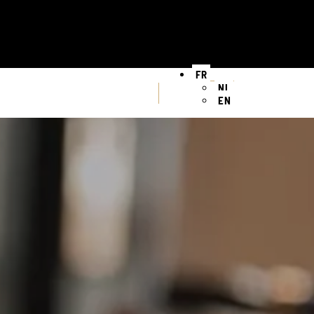
FR
NL
EN