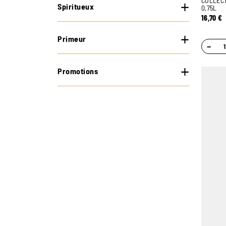
COLLECT
Spiritueux
0,75L
16,70
€
Primeur
−
Promotions