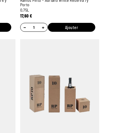
 6 y
Ramos Pinto - Adriano White Reserva 7y
Porto
0,75L
17,60
€
−
+
Ajouter