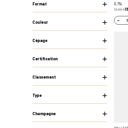
Format
0,75L
13,50
€
1
−
Couleur
Cépage
Certification
Classement
Type
Champagne