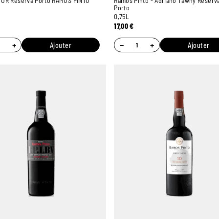
OR Reserva Porto RAMOS PINTO
Ramos Pinto - Adriano Tawny Reserva
Porto
0,75L
17,00
€
+
−
+
Ajouter
Ajouter