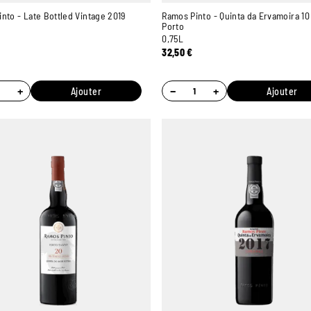
nto - Late Bottled Vintage 2019
Ramos Pinto - Quinta da Ervamoira 10
Porto
0,75L
32,50
€
+
−
+
Ajouter
Ajouter