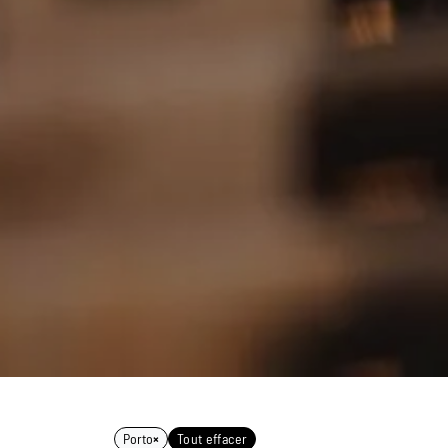
Porto
×
Tout effacer