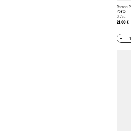
Ramos Pi
Porto
0,75L
21,00
€
−