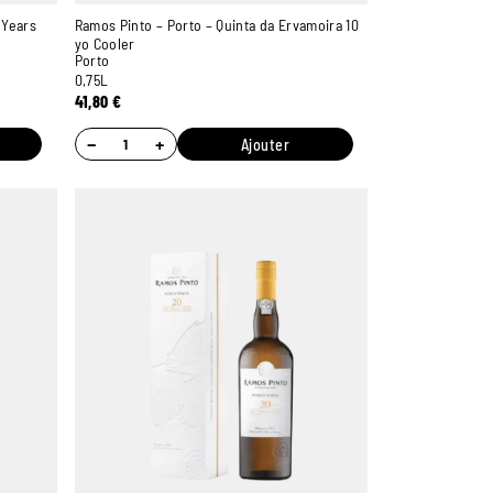
 Years
Ramos Pinto – Porto – Quinta da Ervamoira 10
yo Cooler
Porto
0,75L
41,80
€
−
+
Ajouter