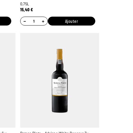
0,75L
15,40
€
−
+
Ajouter