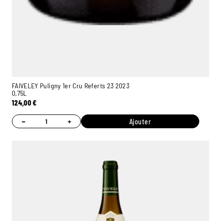
FAIVELEY Puligny 1er Cru Referts 23 2023
0,75L
124,00
€
−
+
Ajouter
Ambroise, Votre sommelier
Disponible pour vous conseiller