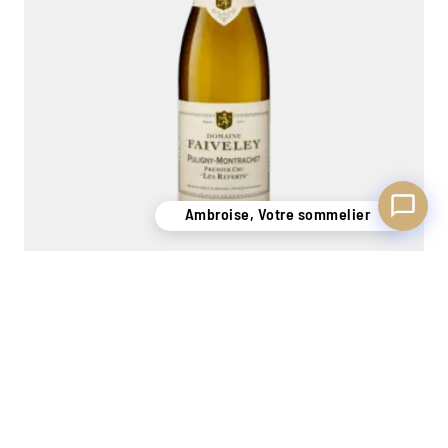
Ambroise, Votre sommelier
Puligny Montrachet 1er Cru 'Les Referts' 2020
Faiveley
0,75L
140,00
€
−
+
Ajouter