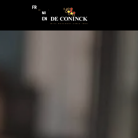
FR
NL
EN