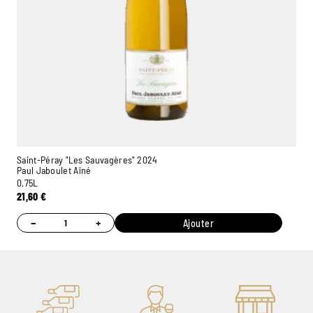
Saint-Péray "Les Sauvagères" 2024
Paul Jaboulet Aîné
0,75L
21,60
€
−
+
Ajouter