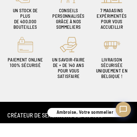
UN STOCK DE
CONSEILS
7 MAGASINS
PLUS
PERSONNALISÉS
EXPÉRIMENTÉS
DE 400.000
GRÂCE À NOS
POUR VOUS
Ambroise, Votre sommelier
BOUTEILLES
SOMMELIERS
ACCUEILLIR
Disponible pour vous conseiller
PAIEMENT ONLINE
UN SAVOIR-FAIRE
LIVRAISON
100% SÉCURISÉ
DE + DE 140 ANS
SÉCURISÉE
POUR VOUS
UNIQUEMENT EN
SATISFAIRE
BELGIQUE !
Ambroise, Votre sommelier
CRÉATEUR DE SENSATIONS DEPUIS 1886