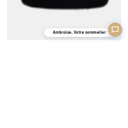
Ambroise, Votre sommelier
SAVIGNY Clos des Guettotes 19 C.Frey 2019
0,75L
52,00
€
−
+
Ajouter
UN STOCK DE
CONSEILS
7 MAGASINS
PLUS
PERSONNALISÉS
EXPÉRIMENTÉS
DE 400.000
GRÂCE À NOS
POUR VOUS