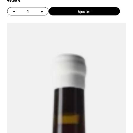
49,80
€
−
+
Ajouter