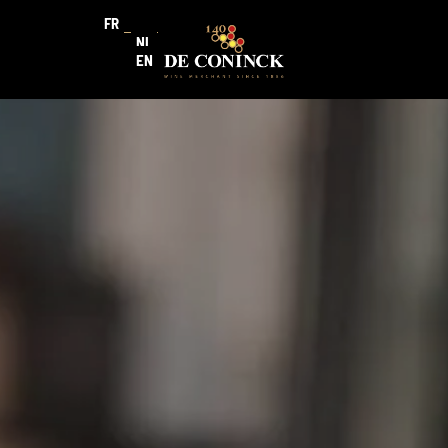
FR
NL
EN