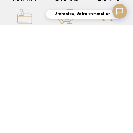
Ambroise, Votre sommelier
PAIEMENT ONLINE
UN SAVOIR-FAIRE
LIVRAISON
100% SÉCURISÉ
DE + DE 140 ANS
SÉCURISÉE
POUR VOUS
UNIQUEMENT EN
SATISFAIRE
BELGIQUE !
CRÉATEUR DE SENSATIONS DEPUIS 1886
Nos magasins
Tarif Magasin
Contact