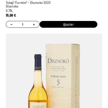
Tokaji "Furmint" - Disznoko 2023
Disznoko
0,75L
15,00
€
−
+
Ajouter