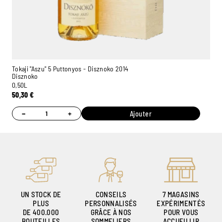
Tokaji "Aszu" 5 Puttonyos - Disznoko 2014
Disznoko
0,50L
50,30
€
Ambroise, Votre sommelier
Disponible pour vous conseiller
−
+
Ajouter
UN STOCK DE
CONSEILS
7 MAGASINS
PLUS
PERSONNALISÉS
EXPÉRIMENTÉS
DE 400.000
GRÂCE À NOS
POUR VOUS
BOUTEILLES
SOMMELIERS
ACCUEILLIR