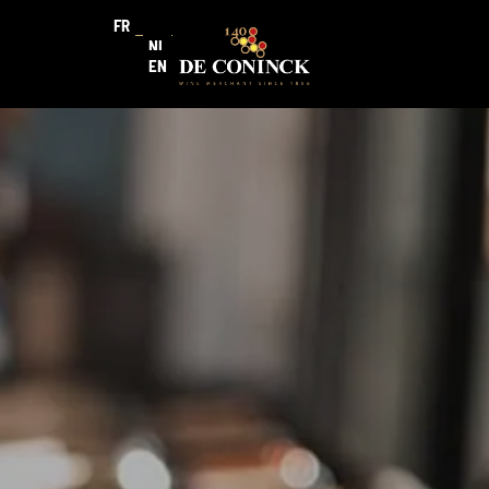
FR
NL
EN