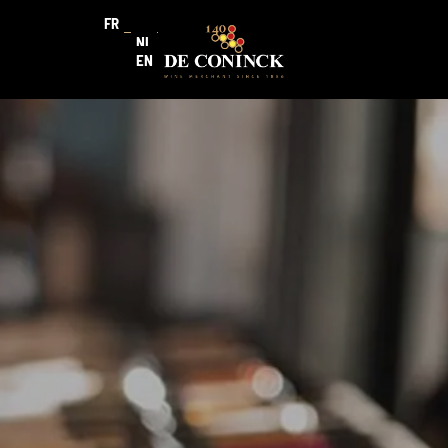
FR
NL
EN