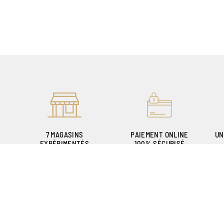
7 MAGASINS
PAIEMENT ONLINE
UN
EXPÉRIMENTÉS
100% SÉCURISÉ
POUR VOUS ACCUEILLIR
P