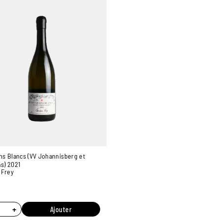
ns Blancs (VV Johannisberg et
s) 2021
 Frey
€
+
Ajouter