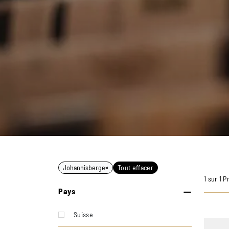
Johannisberge
×
Tout effacer
1 sur 1 P
Pays
Suisse