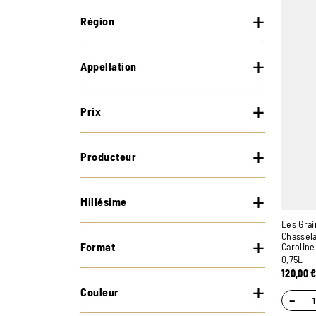
Région
Appellation
Prix
Producteur
Millésime
Les Grai
Chassela
Format
Caroline
0,75L
120,00
Couleur
−