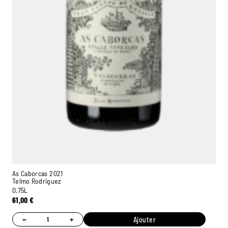
As Caborcas 2021
Telmo Rodriguez
0,75L
61,00
€
−
+
Ajouter