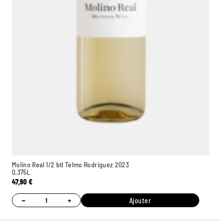
Molino Real 1/2 btl Telmo Rodriguez 2023
0,375L
47,90
€
−
+
Ajouter