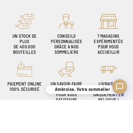
Ambroise, Votre sommelier
Disponible pour vous conseiller
UN STOCK DE
CONSEILS
7 MAGASINS
PLUS
PERSONNALISÉS
EXPÉRIMENTÉS
DE 400.000
GRÂCE À NOS
POUR VOUS
BOUTEILLES
SOMMELIERS
ACCUEILLIR
PAIEMENT ONLINE
UN SAVOIR-FAIRE
LIVRAISON
Ambroise, Votre sommelier
100% SÉCURISÉ
DE + DE 140 ANS
SÉCURISÉE
POUR VOUS
UNIQUEMENT EN
SATISFAIRE
BELGIQUE !