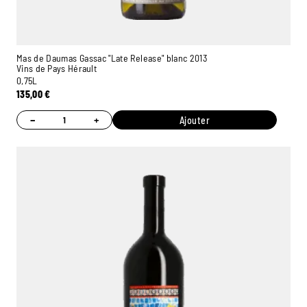
Mas de Daumas Gassac "Late Release" blanc 2013
Vins de Pays Hérault
0,75L
135,00
€
−
+
Ajouter
Ambroise, Votre sommelier
Disponible pour vous conseiller