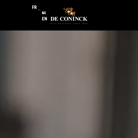
FR
NL
EN