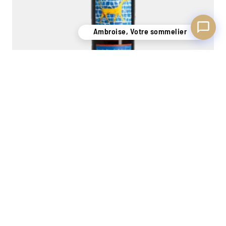
Ambroise, Votre sommelier
Les Jardins de Babylone – Jurançon Moelleux 2017
Domaine Didier Dagueneau
0,75L
151,00
€
−
+
Ajouter