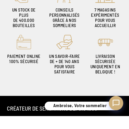
UN STOCK DE
CONSEILS
7 MAGASINS
PLUS
PERSONNALISÉS
EXPÉRIMENTÉS
DE 400.000
GRÂCE À NOS
POUR VOUS
Ambroise, Votre sommelier
BOUTEILLES
SOMMELIERS
ACCUEILLIR
Disponible pour vous conseiller
PAIEMENT ONLINE
UN SAVOIR-FAIRE
LIVRAISON
100% SÉCURISÉ
DE + DE 140 ANS
SÉCURISÉE
POUR VOUS
UNIQUEMENT EN
SATISFAIRE
BELGIQUE !
Ambroise, Votre sommelier
CRÉATEUR DE SENSATIONS DEPUIS 1886