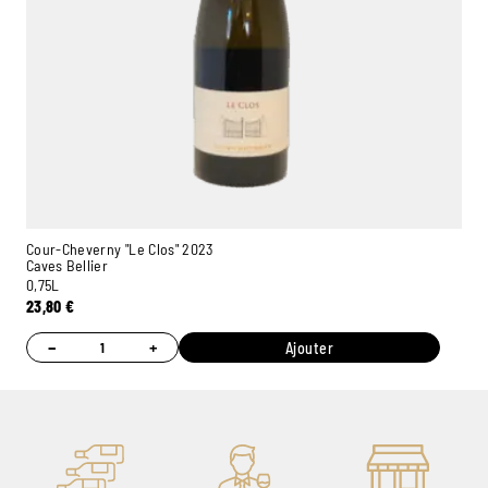
Cour-Cheverny "Le Clos" 2023
Caves Bellier
0,75L
23,80
€
−
+
Ajouter