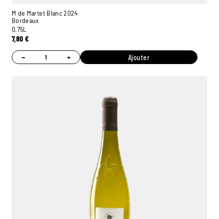
M de Martet Blanc 2024
Bordeaux
0,75L
7,80
€
−
+
Ajouter