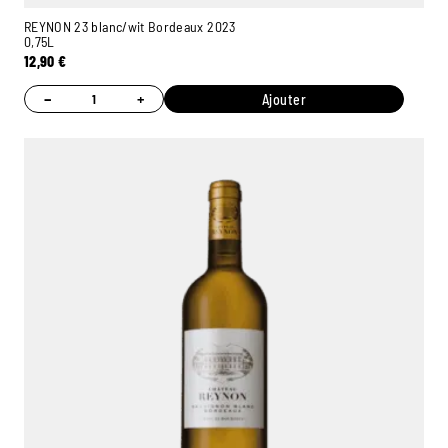
REYNON 23 blanc/wit Bordeaux 2023
0,75L
12,90
€
−
+
Ajouter