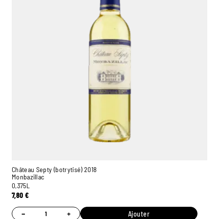
Château Septy (botrytisé) 2018
Monbazillac
0,375L
7,80
€
−
+
Ajouter