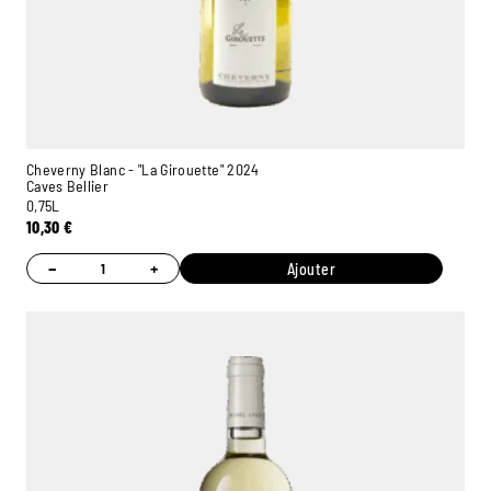
Cheverny Blanc - "La Girouette" 2024
Caves Bellier
0,75L
10,30
€
−
+
Ajouter