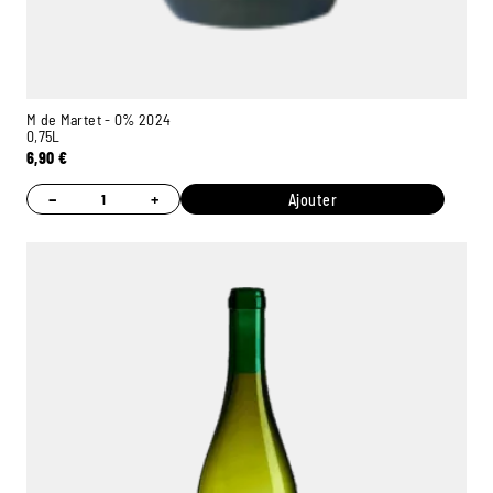
M de Martet - 0% 2024
0,75L
6,90
€
−
+
Ajouter