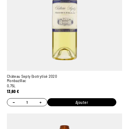
Château Septy (botrytisé 2020
Monbazillac
0,75L
13,60
€
−
+
Ajouter