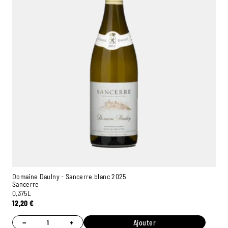
Domaine Daulny - Sancerre blanc 2025
Sancerre
0,375L
12,20
€
−
+
Ajouter