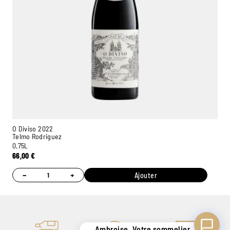
Ambroise, Votre sommelier
Disponible pour vous conseiller
O Diviso 2022
Telmo Rodriguez
0,75L
66,00
€
−
+
Ajouter
Ambroise, Votre sommelier