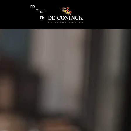
FR
NL
EN