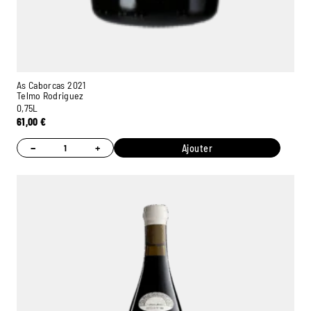
As Caborcas 2021
Telmo Rodriguez
0,75L
61,00
€
−
+
Ajouter