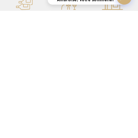
UN STOCK DE
CONSEILS
7 MAGASINS
PLUS
PERSONNALISÉS
EXPÉRIMENTÉS
DE 400.000
GRÂCE À NOS
POUR VOUS
BOUTEILLES
SOMMELIERS
ACCUEILLIR
PAIEMENT ONLINE
UN SAVOIR-FAIRE
LIVRAISON
100% SÉCURISÉ
DE + DE 140 ANS
SÉCURISÉE
POUR VOUS
UNIQUEMENT EN
SATISFAIRE
BELGIQUE !
CRÉATEUR DE SENSATIONS DEPUIS 1886