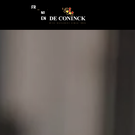
FR
NL
EN