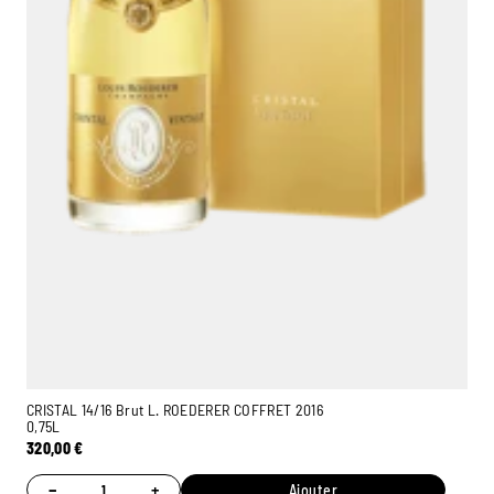
CRISTAL 14/16 Brut L. ROEDERER COFFRET 2016
0,75L
320,00
€
−
+
Ajouter