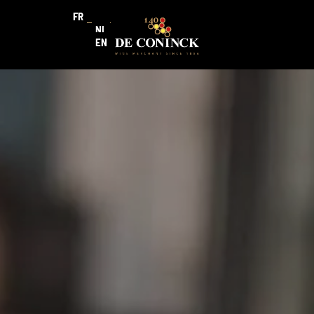
FR
NL
EN