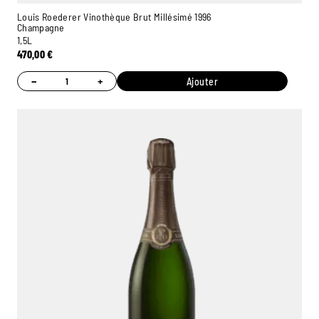
Louis Roederer Vinothèque Brut Millésimé 1996
Champagne
1,5L
470,00
€
−
+
Ajouter