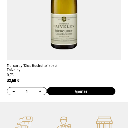
Mercurey 'Clos Rochette' 2023
Faiveley
0,75L
32,50
€
−
+
Ajouter