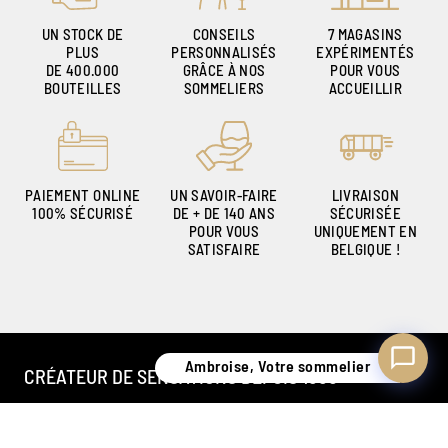
UN STOCK DE
CONSEILS
7 MAGASINS
PLUS
PERSONNALISÉS
EXPÉRIMENTÉS
DE 400.000
GRÂCE À NOS
POUR VOUS
Ambroise, Votre sommelier
BOUTEILLES
SOMMELIERS
ACCUEILLIR
Disponible pour vous conseiller
PAIEMENT ONLINE
UN SAVOIR-FAIRE
LIVRAISON
100% SÉCURISÉ
DE + DE 140 ANS
SÉCURISÉE
POUR VOUS
UNIQUEMENT EN
SATISFAIRE
BELGIQUE !
Ambroise, Votre sommelier
CRÉATEUR DE SENSATIONS DEPUIS 1886