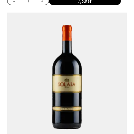
−
+
Ajouter
Ambroise, Votre sommelier
Disponible pour vous conseiller