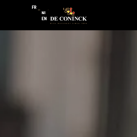
FR
NL
EN