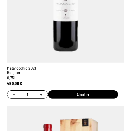
Matarocchio 2021
Bolgheri
0,75L
490,00
€
−
+
Ajouter