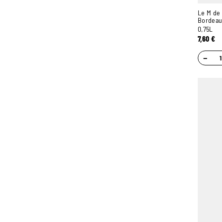
Le M de 
Bordeau
0,75L
7,60
€
−