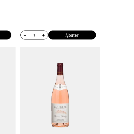
−
+
Ajouter