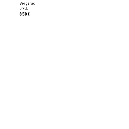
Bergerac
0,75L
8,50
€