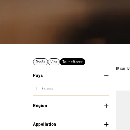
Rosé
×
Vin
×
Tout effacer
18 sur 1
Pays
France
Région
Appellation