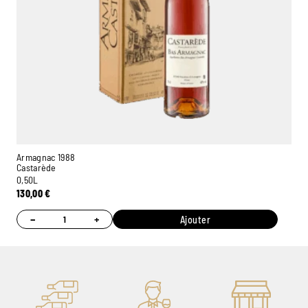
Armagnac 1988
Castarède
0,50L
130,00
€
−
+
Ajouter