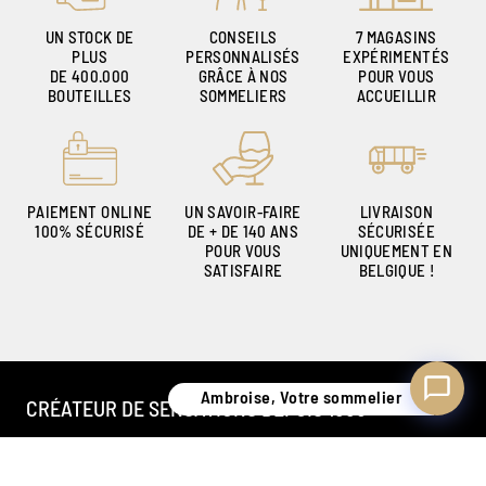
UN STOCK DE
CONSEILS
7 MAGASINS
PLUS
PERSONNALISÉS
EXPÉRIMENTÉS
DE 400.000
GRÂCE À NOS
POUR VOUS
Ambroise, Votre sommelier
BOUTEILLES
SOMMELIERS
ACCUEILLIR
Disponible pour vous conseiller
PAIEMENT ONLINE
UN SAVOIR-FAIRE
LIVRAISON
100% SÉCURISÉ
DE + DE 140 ANS
SÉCURISÉE
POUR VOUS
UNIQUEMENT EN
SATISFAIRE
BELGIQUE !
Ambroise, Votre sommelier
CRÉATEUR DE SENSATIONS DEPUIS 1886