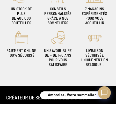
UN STOCK DE
CONSEILS
7 MAGASINS
PLUS
PERSONNALISÉS
EXPÉRIMENTÉS
DE 400.000
GRÂCE À NOS
POUR VOUS
Ambroise, Votre sommelier
BOUTEILLES
SOMMELIERS
ACCUEILLIR
Disponible pour vous conseiller
PAIEMENT ONLINE
UN SAVOIR-FAIRE
LIVRAISON
100% SÉCURISÉ
DE + DE 140 ANS
SÉCURISÉE
POUR VOUS
UNIQUEMENT EN
SATISFAIRE
BELGIQUE !
Ambroise, Votre sommelier
CRÉATEUR DE SENSATIONS DEPUIS 1886