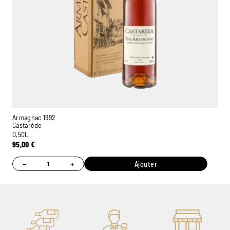
Armagnac 1992
Castarède
0,50L
95,00
€
−
+
Ajouter