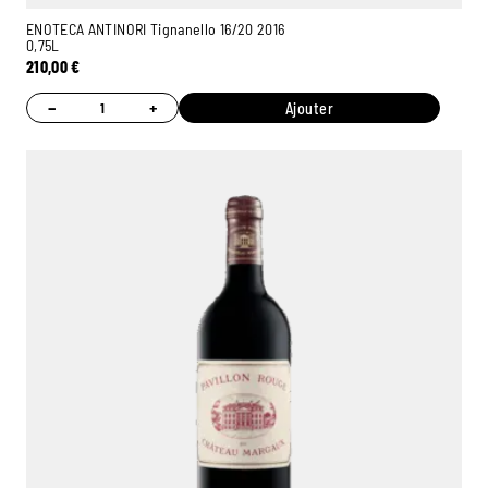
ENOTECA ANTINORI Tignanello 16/20 2016
0,75L
210,00
€
−
+
Ajouter