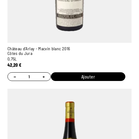
Château d'Arlay - Macvin blanc 2016
Côtes du Jura
0,75L
42,20
€
−
+
Ajouter