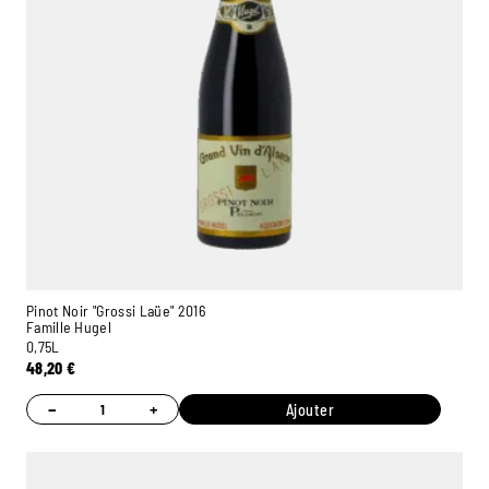
Pinot Noir "Grossi Laüe" 2016
Famille Hugel
0,75L
48,20
€
−
+
Ajouter