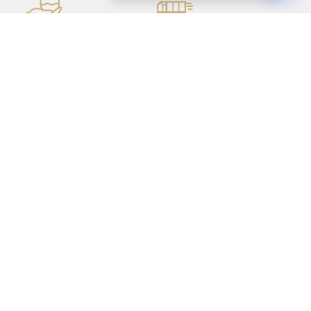
 SAVOIR-FAIRE DE + DE
LIVRAISON SÉCURISÉE
140 ANS
UNIQUEMENT EN
OUR VOUS SATISFAIRE
BELGIQUE !
Z-VOUS À NOTRE
TER
S'inscrire