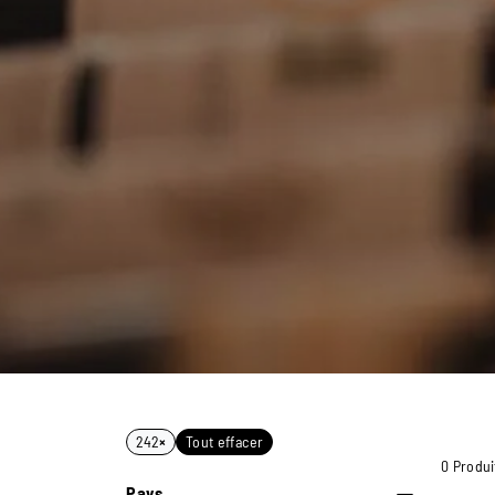
242
×
Tout effacer
0 Produi
Pays