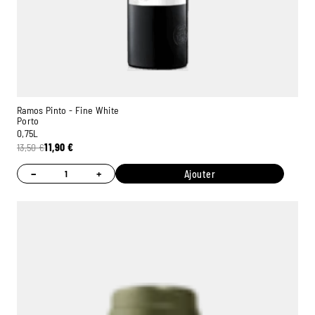
Ramos Pinto - Fine White
Porto
0,75L
13,50
€
11,90
€
−
+
Ajouter