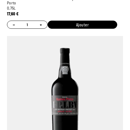
Porto
0,75L
17,60
€
−
+
Ajouter