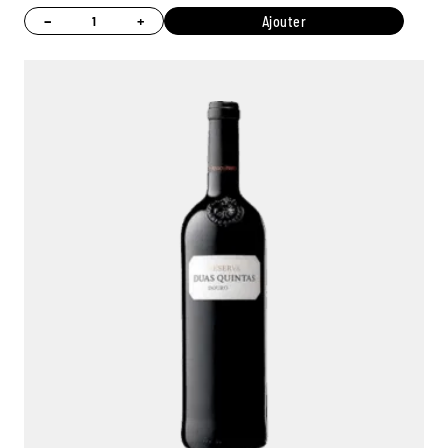
−
+
Ajouter