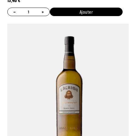
13,40
€
−
+
Ajouter