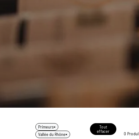
Primeurs
×
Tout
effacer
0 Produi
Vallée du Rhône
×