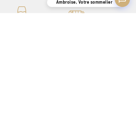
Ambroise, Votre sommelier
 SAVOIR-FAIRE DE + DE
LIVRAISON SÉCURISÉE
140 ANS
UNIQUEMENT EN
OUR VOUS SATISFAIRE
BELGIQUE !
Z-VOUS À NOTRE
TER
S'inscrire