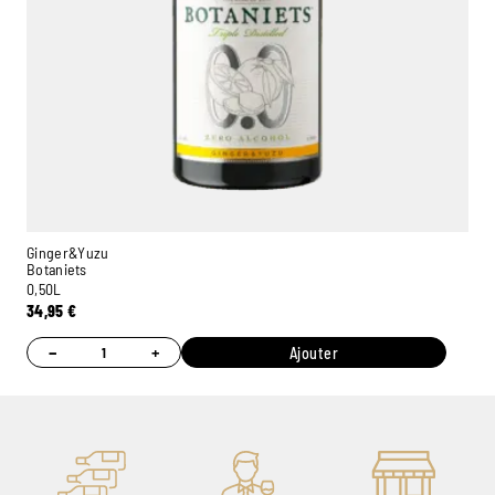
Ginger&Yuzu
Botaniets
0,50L
34,95
€
−
+
Ajouter