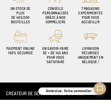
UN STOCK DE
CONSEILS
7 MAGASINS
PLUS
PERSONNALISÉS
EXPÉRIMENTÉS
DE 400.000
GRÂCE À NOS
POUR VOUS
Ambroise, Votre sommelier
BOUTEILLES
SOMMELIERS
ACCUEILLIR
Disponible pour vous conseiller
PAIEMENT ONLINE
UN SAVOIR-FAIRE
LIVRAISON
100% SÉCURISÉ
DE + DE 140 ANS
SÉCURISÉE
POUR VOUS
UNIQUEMENT EN
SATISFAIRE
BELGIQUE !
Ambroise, Votre sommelier
CRÉATEUR DE SENSATIONS DEPUIS 1886