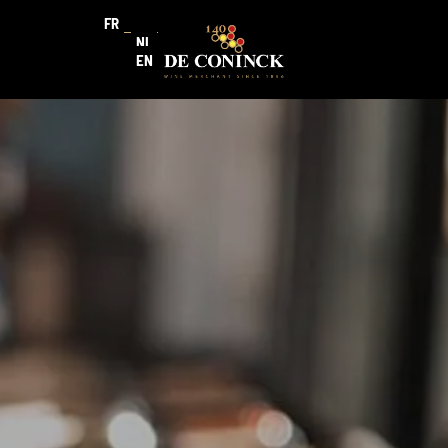
FR
NL
EN