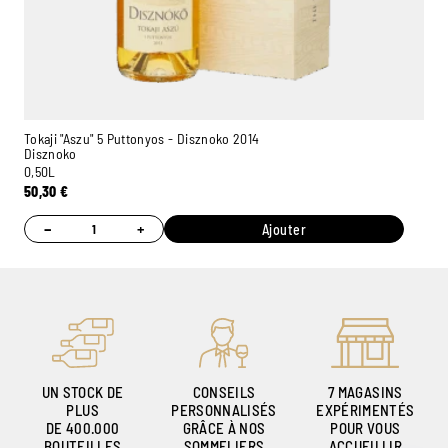
Tokaji "Aszu" 5 Puttonyos - Disznoko 2014
Disznoko
0,50L
50,30
€
Ambroise, Votre sommelier
Disponible pour vous conseiller
−
+
Ajouter
UN STOCK DE
CONSEILS
7 MAGASINS
PLUS
PERSONNALISÉS
EXPÉRIMENTÉS
DE 400.000
GRÂCE À NOS
POUR VOUS
BOUTEILLES
SOMMELIERS
ACCUEILLIR