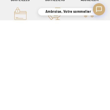
Ambroise, Votre sommelier
PAIEMENT ONLINE
UN SAVOIR-FAIRE
LIVRAISON
100% SÉCURISÉ
DE + DE 140 ANS
SÉCURISÉE
POUR VOUS
UNIQUEMENT EN
SATISFAIRE
BELGIQUE !
CRÉATEUR DE SENSATIONS DEPUIS 1886
Nos magasins
Tarif Magasin
Contact