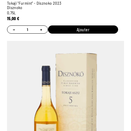
Tokaji "Furmint" - Disznoko 2023
Disznoko
0,75L
15,00
€
−
+
Ajouter