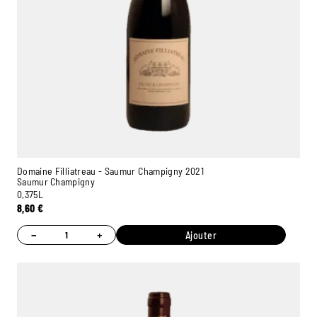
Domaine Filliatreau - Saumur Champigny 2021
Saumur Champigny
0,375L
8,60
€
−
+
Ajouter