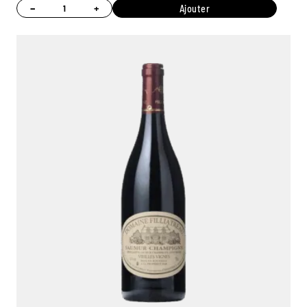
−
+
Ajouter
Ambroise, Votre sommelier
Disponible pour vous conseiller