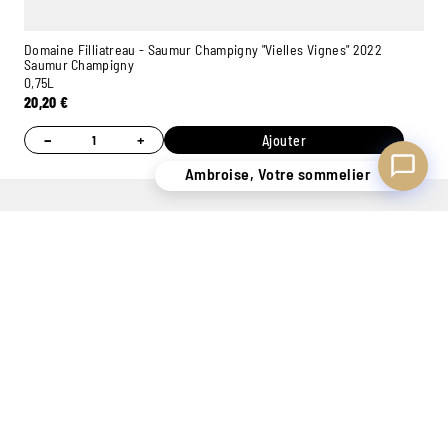
Domaine Filliatreau - Saumur Champigny "Vielles Vignes" 2022
Saumur Champigny
0,75L
20,20
€
−
+
Ajouter
Ambroise, Votre sommelier
UN STOCK DE
CONSEILS
7 MAGASINS
PLUS
PERSONNALISÉS
EXPÉRIMENTÉS
DE 400.000
GRÂCE À NOS
POUR VOUS
BOUTEILLES
SOMMELIERS
ACCUEILLIR