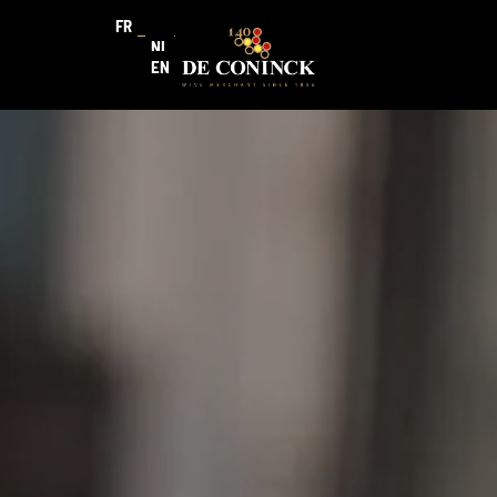
FR
NL
EN