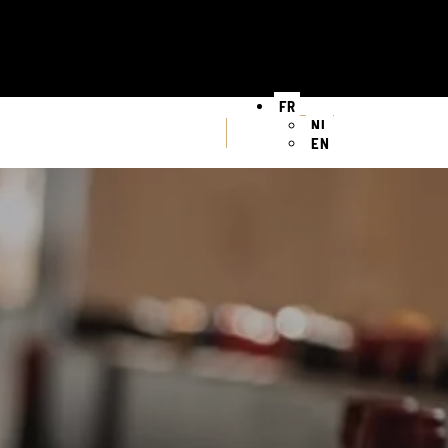
FR
NL
EN