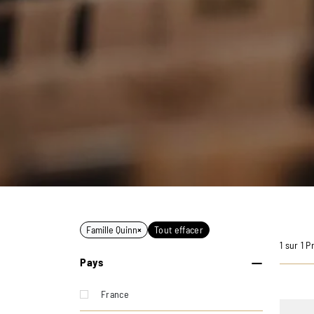
Famille Quinn
×
Tout effacer
1 sur 1 P
Pays
France