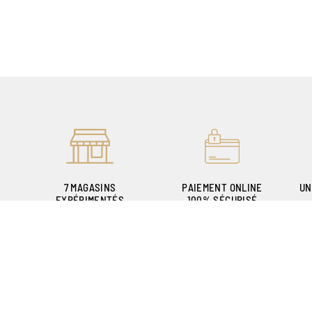
7 MAGASINS
PAIEMENT ONLINE
UN
EXPÉRIMENTÉS
100% SÉCURISÉ
POUR VOUS ACCUEILLIR
P