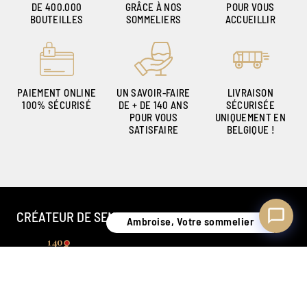
DE 400.000
GRÂCE À NOS
POUR VOUS
BOUTEILLES
SOMMELIERS
ACCUEILLIR
Ambroise, Votre sommelier
Disponible pour vous conseiller
PAIEMENT ONLINE
UN SAVOIR-FAIRE
LIVRAISON
100% SÉCURISÉ
DE + DE 140 ANS
SÉCURISÉE
POUR VOUS
UNIQUEMENT EN
SATISFAIRE
BELGIQUE !
CRÉATEUR DE SENSATIONS DEPUIS 1886
Ambroise, Votre sommelier
Nos magasins