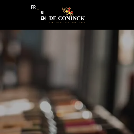
FR
NL
EN