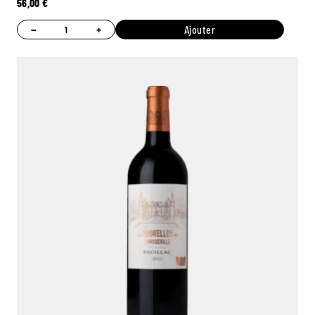
56,00
€
−
+
Ajouter
Ambroise, Votre sommelier
Disponible pour vous conseiller