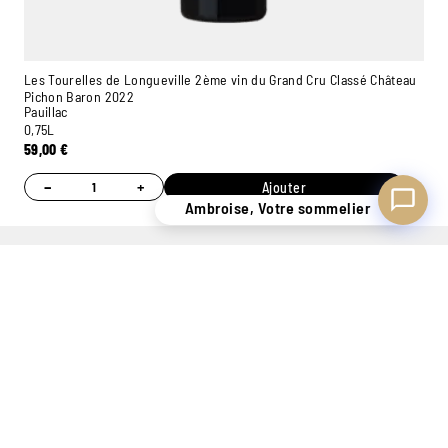
Les Tourelles de Longueville 2ème vin du Grand Cru Classé Château
Pichon Baron 2022
Pauillac
0,75L
59,00
€
−
+
Ajouter
Ambroise, Votre sommelier
UN STOCK DE
CONSEILS
7 MAGASINS
PLUS
PERSONNALISÉS
EXPÉRIMENTÉS
DE 400.000
GRÂCE À NOS
POUR VOUS
BOUTEILLES
SOMMELIERS
ACCUEILLIR