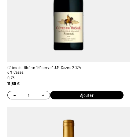
Côtes du Rhône "Réserve" J.M Cazes 2024
JM Cazes
0,75L
11,50
€
−
+
Ajouter