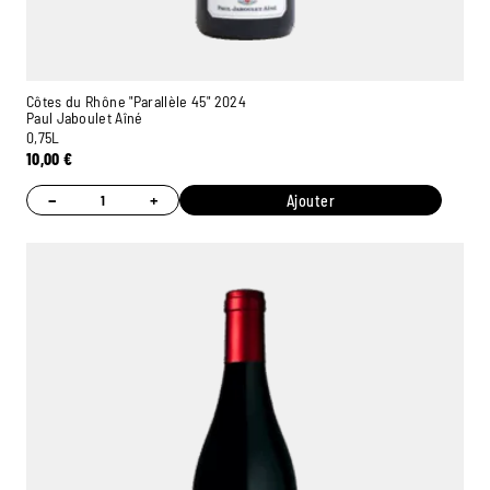
Côtes du Rhône "Parallèle 45" 2024
Paul Jaboulet Aîné
0,75L
10,00
€
−
+
Ajouter