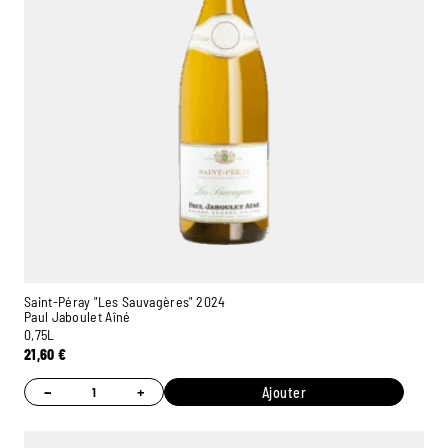
Saint-Péray "Les Sauvagères" 2024
Paul Jaboulet Aîné
0,75L
21,60
€
−
+
Ajouter