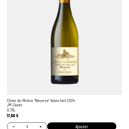
Côtes du Rhône "Réserve" blanc/wit 2024
JM Cazes
0,75L
11,50
€
−
+
Ajouter