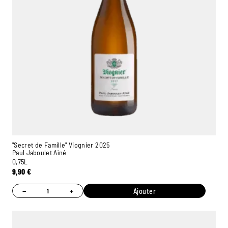
"Secret de Famille" Viognier 2025
Paul Jaboulet Aîné
0,75L
9,90
€
−
+
Ajouter