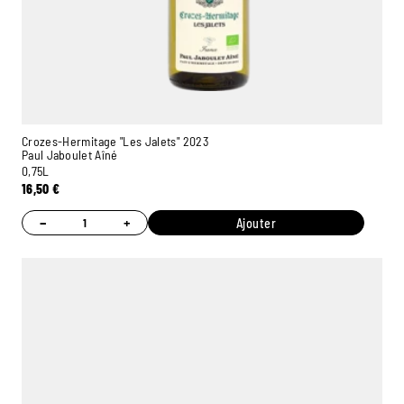
Crozes-Hermitage "Les Jalets" 2023
Paul Jaboulet Aîné
0,75L
16,50
€
−
+
Ajouter