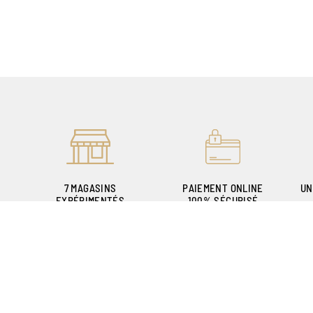
7 MAGASINS
PAIEMENT ONLINE
UN
EXPÉRIMENTÉS
100% SÉCURISÉ
POUR VOUS ACCUEILLIR
P