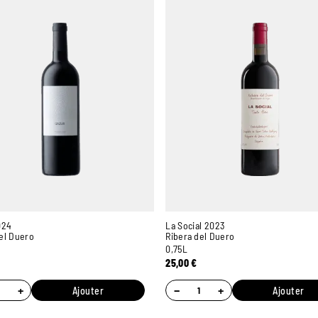
024
La Social 2023
el Duero
Ribera del Duero
0,75L
25,00
€
+
−
+
Ajouter
Ajouter