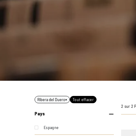
Ribera del Duero
×
Tout effacer
2 sur 2 
Pays
Espagne