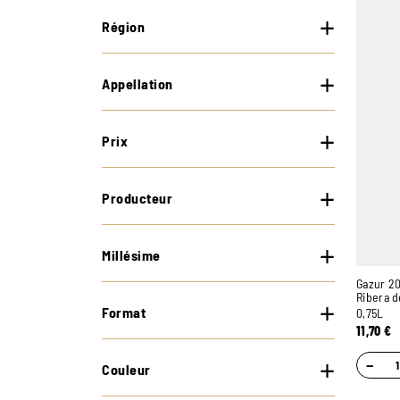
Région
Appellation
Prix
Producteur
Millésime
Gazur 2
Ribera d
Format
0,75L
11,70
€
−
Couleur