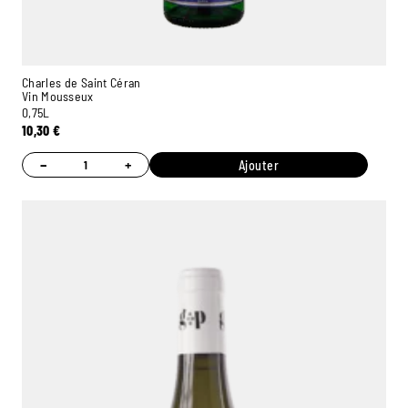
Charles de Saint Céran
Vin Mousseux
0,75L
10,30
€
−
+
Ajouter