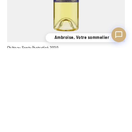
Ambroise, Votre sommelier
Château Septy (botrytisé 2020
Monbazillac
0,75L
13,60
€
−
+
Ajouter
UN STOCK DE
CONSEILS
7 MAGASINS
PLUS
PERSONNALISÉS
EXPÉRIMENTÉS