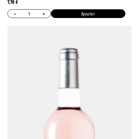
7,70
€
−
+
Ajouter