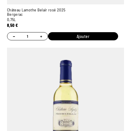
Château Lamothe Belair rosé 2025
Bergerac
0,75L
8,50
€
−
+
Ajouter
Ambroise, Votre sommelier
Disponible pour vous conseiller