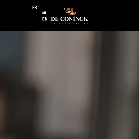
FR
NL
EN