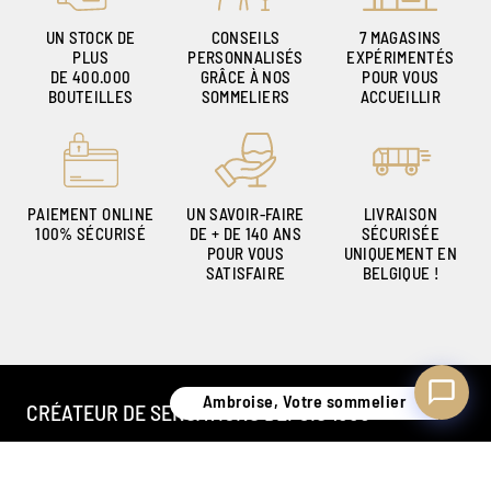
UN STOCK DE
CONSEILS
7 MAGASINS
PLUS
PERSONNALISÉS
EXPÉRIMENTÉS
DE 400.000
GRÂCE À NOS
POUR VOUS
Ambroise, Votre sommelier
BOUTEILLES
SOMMELIERS
ACCUEILLIR
Disponible pour vous conseiller
PAIEMENT ONLINE
UN SAVOIR-FAIRE
LIVRAISON
100% SÉCURISÉ
DE + DE 140 ANS
SÉCURISÉE
POUR VOUS
UNIQUEMENT EN
SATISFAIRE
BELGIQUE !
Ambroise, Votre sommelier
CRÉATEUR DE SENSATIONS DEPUIS 1886