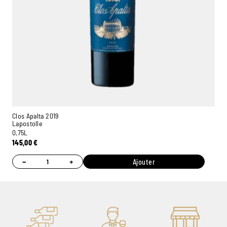
Clos Apalta 2019
Lapostolle
0,75L
145,00
€
−
+
Ajouter