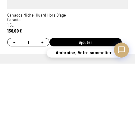
Calvados Michel Huard Hors D'age
Calvados
1,5L
156,00
€
−
+
Ajouter
Ambroise, Votre sommelier
UN STOCK DE
CONSEILS
7 MAGASINS
PLUS
PERSONNALISÉS
EXPÉRIMENTÉS
DE 400.000
GRÂCE À NOS
POUR VOUS
BOUTEILLES
SOMMELIERS
ACCUEILLIR