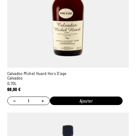
Calvados Michel Huard Hors D'age
Calvados
0,70L
69,00
€
−
+
Ajouter