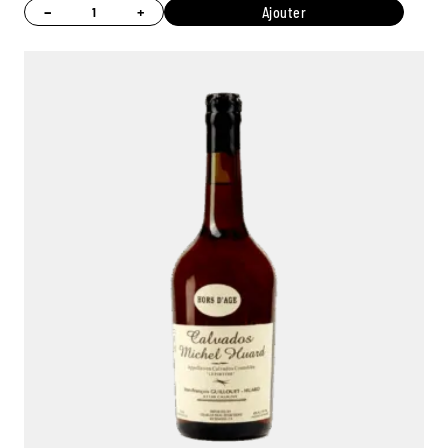
−
+
Ajouter
Ambroise, Votre sommelier
Disponible pour vous conseiller