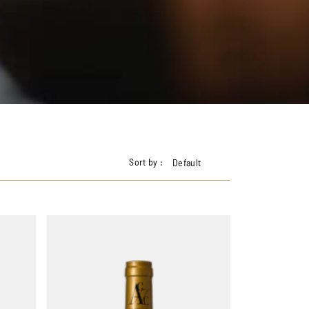
Sort by :
Default