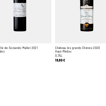
le de Sociando-Mallet 2021
Château les grands Chènes 2020
doc
Haut-Médoc
0,75L
19,80
€