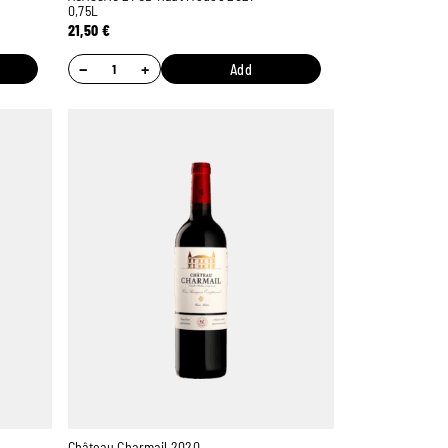
0,75L
21,50
€
−
+
Add
Château Charmail 2020