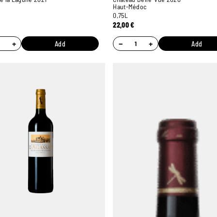
Haut-Médoc
0,75L
22,00
€
+
−
+
Add
Add