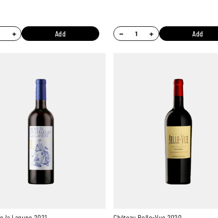
+
−
+
Add
Add
e la Lagune 2021
Château Belle-Vue 2020