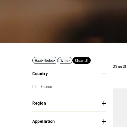
Haut-Médoc
×
Wine
×
Clear all
30 on 31
Country
France
Region
Appellation