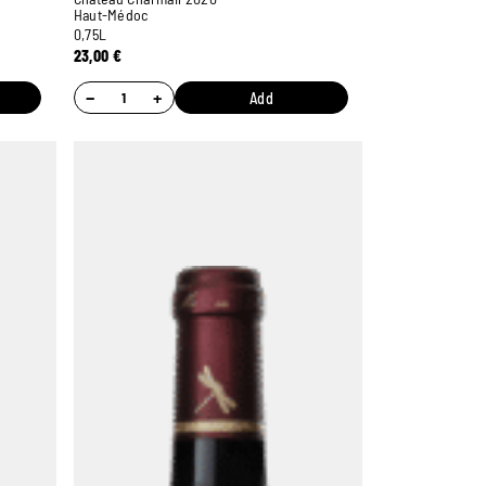
Haut-Médoc
0,75L
23,00
€
−
+
Add