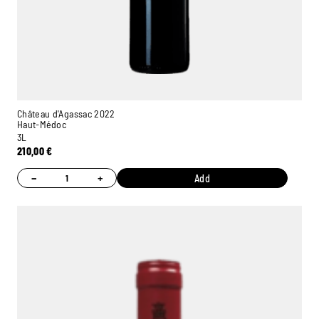
Château d'Agassac 2022
Haut-Médoc
3L
210,00
€
−
+
Add