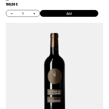
199,00
€
−
+
Add