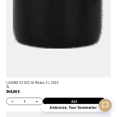
Ambroise, Your Sommelier
Available to guide you
LAGUNE 22 GCC Ht Médoc 3 L 2022
3L
345,00
€
−
+
Add
Ambroise, Your Sommelier