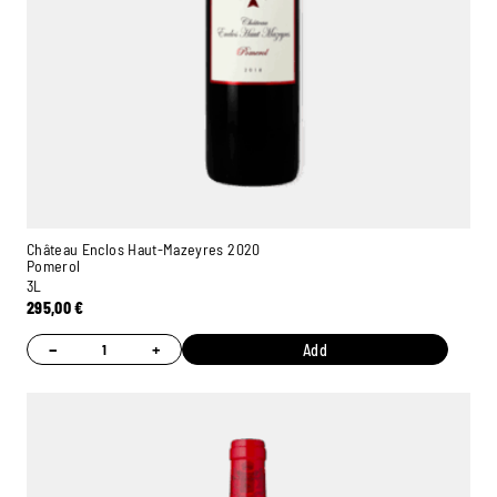
Château Enclos Haut-Mazeyres 2020
Pomerol
3L
295,00
€
−
+
Add