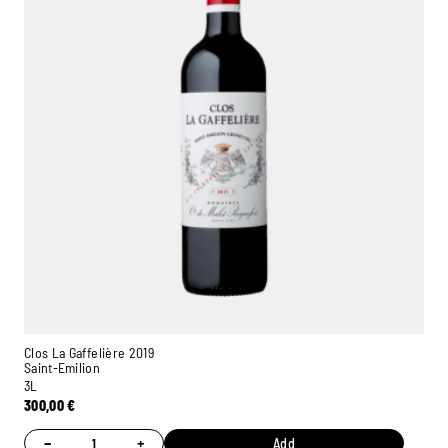
Clos La Gaffelière 2019
Saint-Emilion
3L
300,00
€
−
+
Add