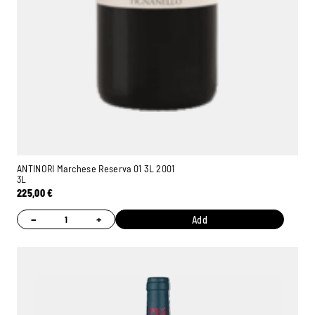
ANTINORI Marchese Reserva 01 3L 2001
3L
225,00
€
−
+
Add