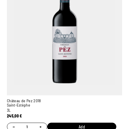
Château de Pez 2018
Saint-Estèphe
3L
245,00
€
−
+
Add