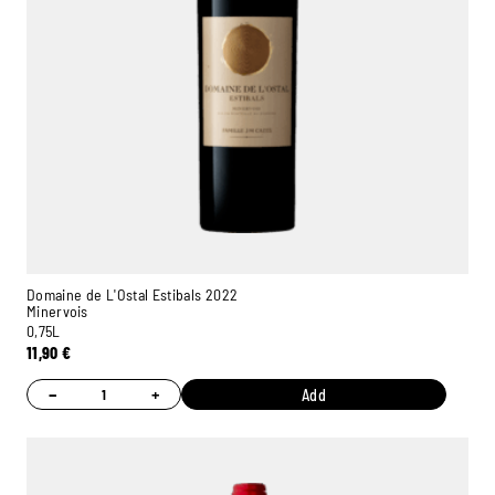
Domaine de L'Ostal Estibals 2022
Minervois
0,75L
11,90
€
−
+
Add