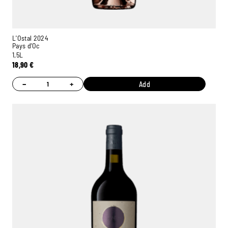
L'Ostal 2024
Pays d’Oc
1,5L
18,90
€
−
+
Add