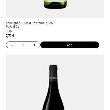
Sauvignon Ducs d'Occitanie 2025
Pays d’Oc
0,75L
7,70
€
−
+
Add