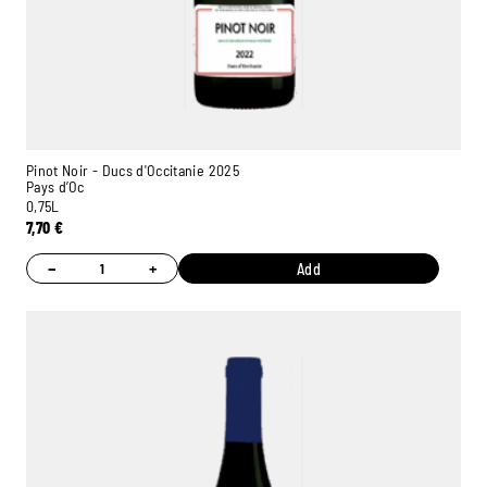
Pinot Noir - Ducs d'Occitanie 2025
Pays d’Oc
0,75L
7,70
€
−
+
Add