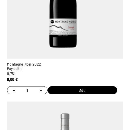
Montagne Noir 2022
Pays d’Oc
0,75L
8,00
€
−
+
Add