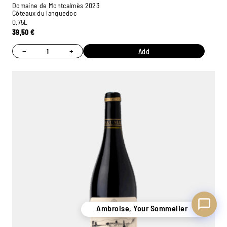
Domaine de Montcalmès 2023
Côteaux du languedoc
0,75L
39,50
€
−
+
Add
Ambroise, Your Sommelier
Available to guide you
Ambroise, Your Sommelier