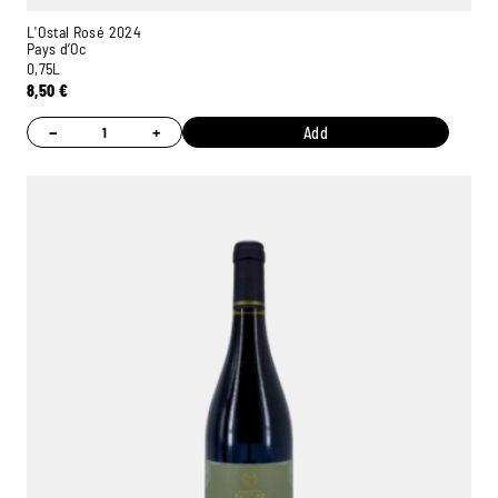
L'Ostal Rosé 2024
Pays d’Oc
0,75L
8,50
€
−
+
Add