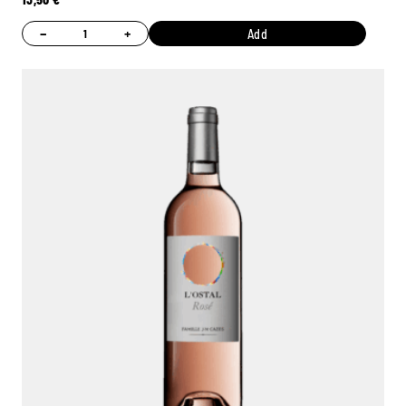
−
+
Add