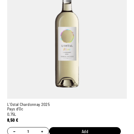
L'Ostal Chardonnay 2025
Pays d’Oc
0,75L
8,50
€
−
+
Add