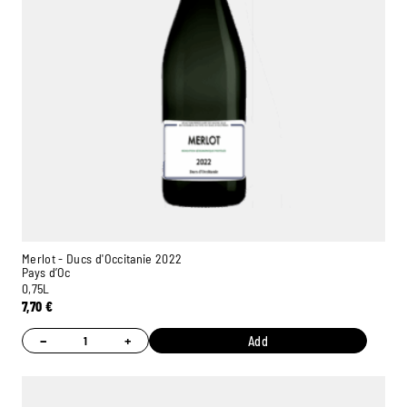
Merlot - Ducs d'Occitanie 2022
Pays d’Oc
0,75L
7,70
€
−
+
Add