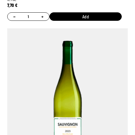
7,70
€
−
+
Add