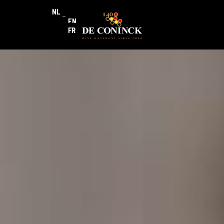
NL
EN
FR