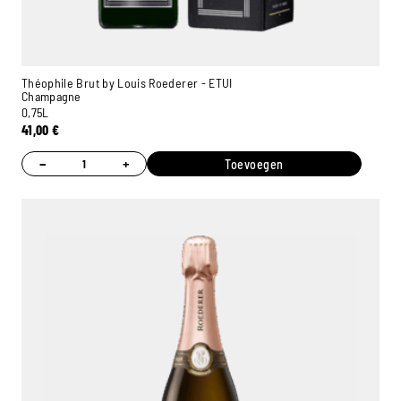
Théophile Brut by Louis Roederer - ETUI
Champagne
0,75L
41,00
€
−
+
Toevoegen