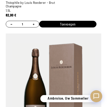
Théophile by Louis Roederer - Brut
Champagne
1,5L
82,00
€
−
+
Toevoegen
Ambroise, Uw Sommelier
Beschikbaar om u te adviseren
Ambroise, Uw Sommelier