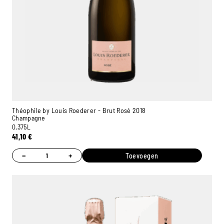
Théophile by Louis Roederer - Brut Rosé 2018
Champagne
0,375L
41,10
€
−
+
Toevoegen