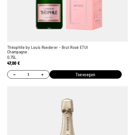
Théophile by Louis Roederer - Brut Rosé ETUI
Champagne
0,75L
47,00
€
−
+
Toevoegen