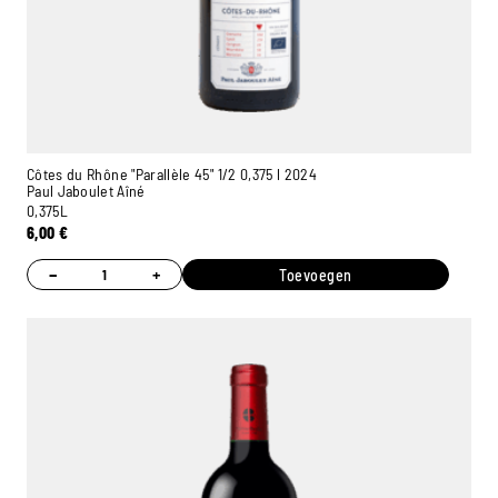
Côtes du Rhône "Parallèle 45" 1/2 0,375 l 2024
Paul Jaboulet Aîné
0,375L
6,00
€
−
+
Toevoegen