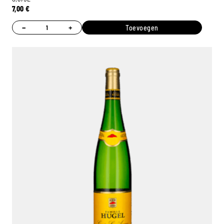
7,00
€
−
+
Toevoegen