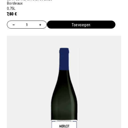
Bordeaux
0,75L
7,60
€
−
+
Toevoegen