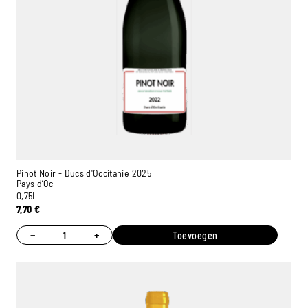
Pinot Noir - Ducs d'Occitanie 2025
Pays d’Oc
0,75L
7,70
€
−
+
Toevoegen