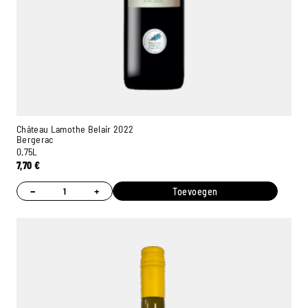
Château Lamothe Belair 2022
Bergerac
0,75L
7,70
€
−
+
Toevoegen