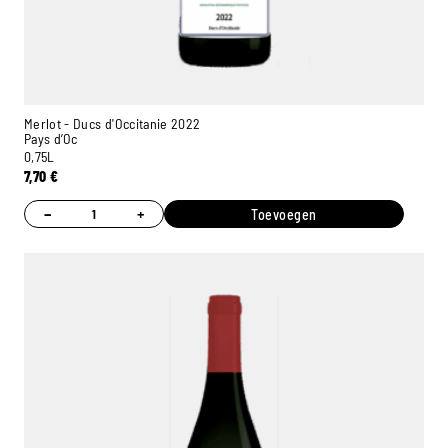
Merlot - Ducs d'Occitanie 2022
Pays d’Oc
0,75L
7,70
€
−
+
Toevoegen