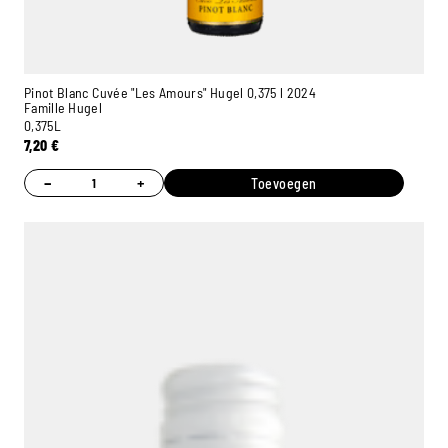
Pinot Blanc Cuvée "Les Amours" Hugel 0,375 l 2024
Famille Hugel
0,375L
7,20
€
−
+
Toevoegen