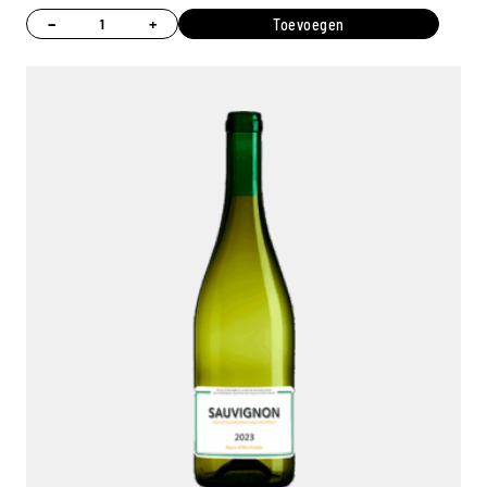
−
+
Toevoegen