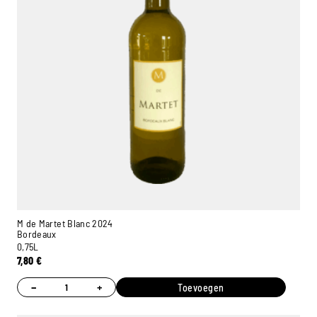
M de Martet Blanc 2024
Bordeaux
0,75L
7,80
€
−
+
Toevoegen