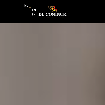
NL
EN
FR