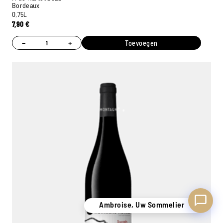
Bordeaux
0,75L
7,90
€
−
+
Toevoegen
Ambroise, Uw Sommelier
Beschikbaar om u te adviseren
Ambroise, Uw Sommelier