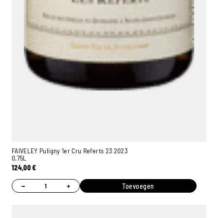
FAIVELEY Puligny 1er Cru Referts 23 2023
0,75L
124,00
€
−
+
Toevoegen