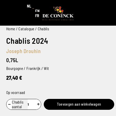
NL
EN
FR
Home
/
Catalogue
/ Chablis
Chablis 2024
Joseph Drouhin
0,75L
Bourgogne / Frankrijk / Wit
27,40
€
Op voorraad
Chablis
−
+
Toevoegen aan winkelwagen
aantal