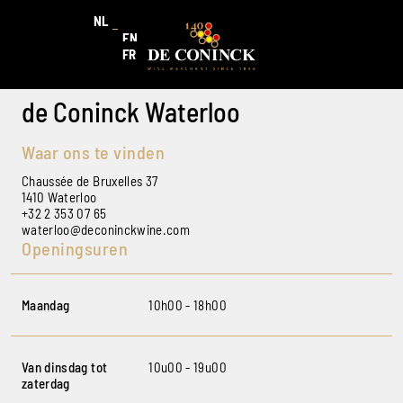
NL
EN
FR
de Coninck Waterloo
Waar ons te vinden
Chaussée de Bruxelles 37
1410 Waterloo
+32 2 353 07 65
waterloo@deconinckwine.com
Openingsuren
Maandag
10h00 - 18h00
Van dinsdag tot
10u00 - 19u00
zaterdag