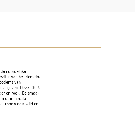
 de noordelijke
ezit is van het domein,
e bodems van
wd, afgeven. Deze 100%
 leer en rook. De smaak
k met minerale
t rood vlees, wild en