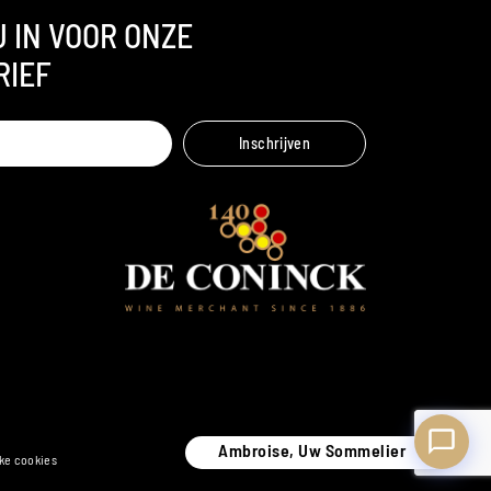
U IN VOOR ONZE
RIEF
Ambroise, Uw Sommelier
Inschrijven
Beschikbaar om u te adviseren
Ambroise, Uw Sommelier
ake cookies