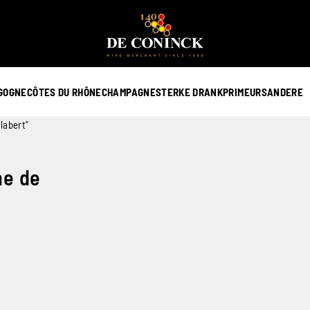
GOGNE
CÔTES DU RHÔNE
CHAMPAGNE
STERKE DRANK
PRIMEURS
ANDERE
labert”
ne de