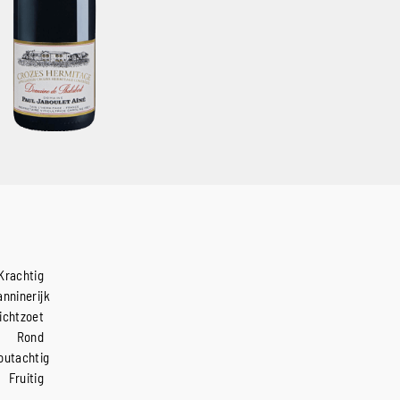
Krachtig
anninerijk
ichtzoet
Rond
outachtig
Fruitig