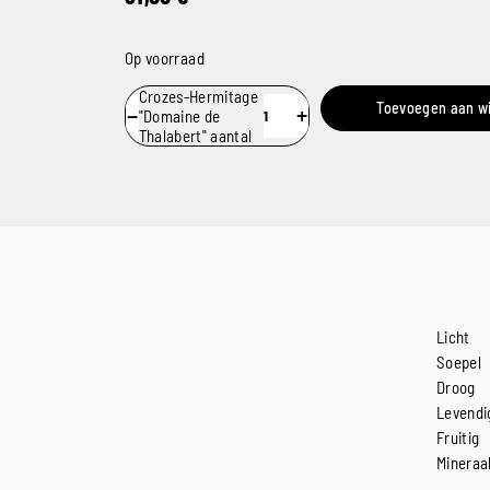
Op voorraad
Crozes-Hermitage
Toevoegen aan w
−
+
"Domaine de
Thalabert" aantal
Licht
Soepel
Droog
Levendi
Fruitig
Mineraa