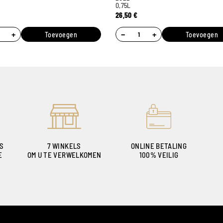
0,75L
26,50
€
+
−
+
Toevoegen
Toevoegen
ES
7 WINKELS
ONLINE BETALING
E
OM U TE VERWELKOMEN
100% VEILIG