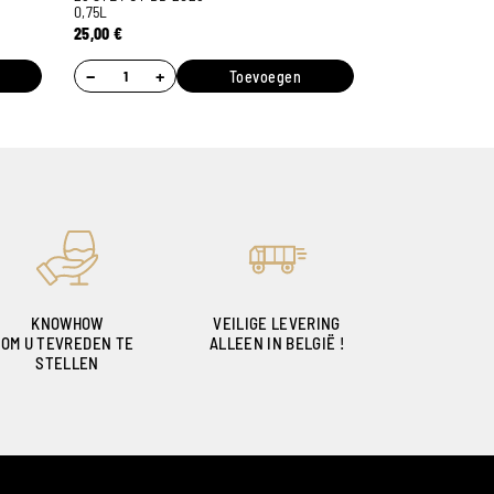
0,75L
25,00
€
−
+
Toevoegen
KNOWHOW
VEILIGE LEVERING
OM U TEVREDEN TE
ALLEEN IN BELGIË !
STELLEN