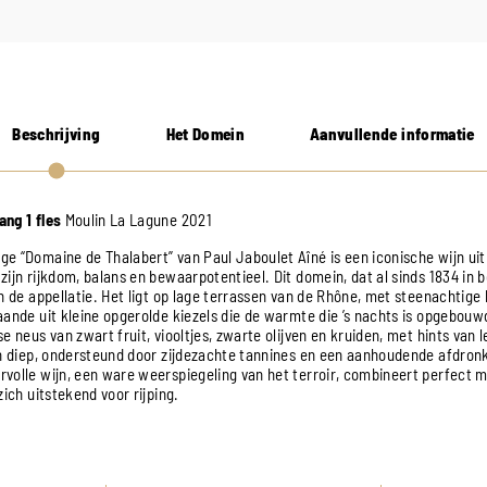
Beschrijving
Het Domein
Aanvullende informatie
ng 1 fles
Moulin La Lagune 2021
e “Domaine de Thalabert” van Paul Jaboulet Aîné is een iconische wijn uit
ijn rijkdom, balans en bewaarpotentieel. Dit domein, dat al sinds 1834 in b
in de appellatie. Het ligt op lage terrassen van de Rhône, met steenachtig
aande uit kleine opgerolde kiezels die de warmte die ’s nachts is opgebou
e neus van zwart fruit, viooltjes, zwarte olijven en kruiden, met hints van
en diep, ondersteund door zijdezachte tannines en een aanhoudende afdron
volle wijn, een ware weerspiegeling van het terroir, combineert perfect me
zich uitstekend voor rijping.