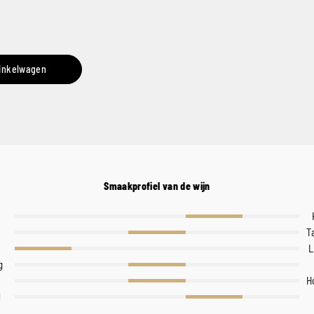
inkelwagen
Smaakprofiel van de wijn
T
L
g
H
l