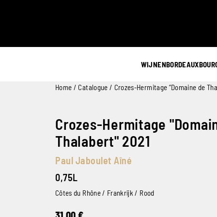
WIJNEN
BORDEAUX
BOUR
Home
/
Catalogue
/ Crozes-Hermitage “Domaine de Tha
Crozes-Hermitage "Domai
Thalabert" 2021
Paul Jaboulet Aîné
0,75L
Côtes du Rhône / Frankrijk / Rood
31,00
€