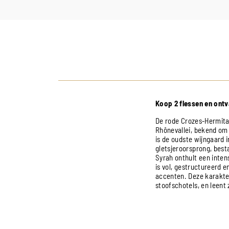
Koop 2 flessen en ontva
De rode Crozes-Hermitag
Rhônevallei, bekend om z
is de oudste wijngaard 
gletsjeroorsprong, best
Syrah onthult een intens
is vol, gestructureerd 
accenten. Deze karakter
stoofschotels, en leent 